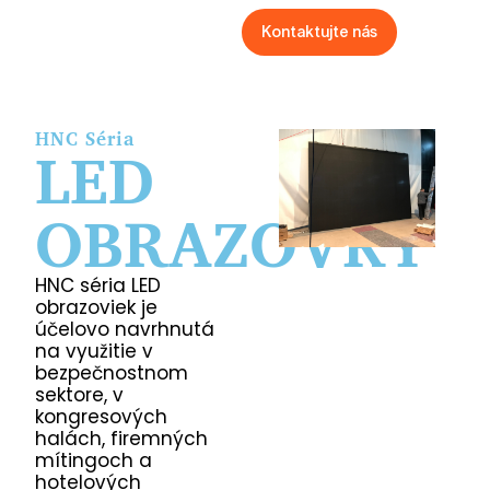
Kontaktujte nás
HNC Séria
LED
OBRAZOVKY
HNC séria LED
obrazoviek je
účelovo navrhnutá
na využitie v
bezpečnostnom
sektore, v
kongresových
halách, firemných
mítingoch a
hotelových