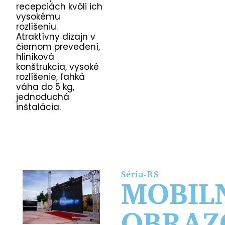
recepciách kvôli ich
vysokému
rozlíšeniu.
Atraktívny dizajn v
čiernom prevedení,
hliníková
konštrukcia, vysoké
rozlíšenie, ľahká
váha do 5 kg,
jednoduchá
inštalácia.
Séria-RS
MOBIL
OBRAZ