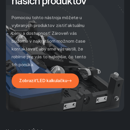
našich produktov
Pomocou tohto nástroja môžete u
vybraných produktov zistiť aktuálnu
cenu a dostupnosť. Zároveň vás
budeme v najkratšom možnom čase
kontaktovať, aby sme vás uistili, že
robíme pre vás to najlepšie, čo tento
trh ponúka.
Zobraziť LED kalkulačku